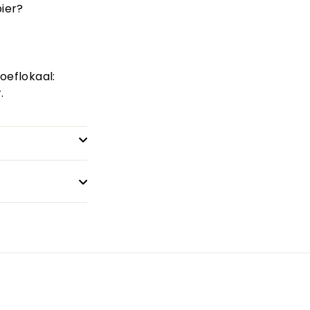
bier?
oeflokaal:
.