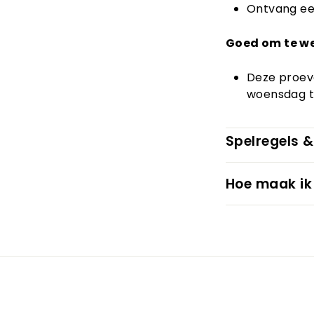
Ontvang een
Goed om te w
Deze proeve
woensdag t/
Spelregels &
Hoe maak ik