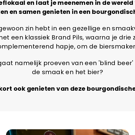
eflokaal en laat je meenemen in de wereld 
en en samen genieten in een bourgondisch
 gewoon zin hebt in een gezellige en smaakv
rt met een klassiek Brand Pils, waarna je dr
 complementerend hapje, om de biersmaken t
gaat namelijk proeven van een 'blind beer' r
de smaak en het bier?
nkort ook genieten van deze bourgondische