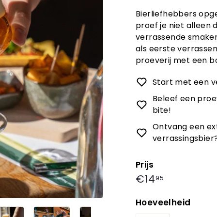
Bierliefhebbers opgel
proef je niet alleen
verrassende smaken 
als eerste verrassen
proeverij met een bo
Start met een v
Beleef een proev
bite!
Ontvang een extr
verrassingsbier
Prijs
Prijs
€14,95
€14
95
Hoeveelheid