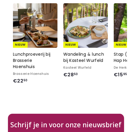
NIEUW
NIEUW
NIEUW
Lunchproeverij bij
Wandeling & lunch
Stap (of
Brasserie
bij Kasteel Wurfeld
Hap Her
Hoenshuis
Kasteel Wurfeld
De Herken
€
€
Brasserie Hoenshuis
€28
€15
50
95
€
€22
2
1
50
2
8
5
2
,
,
,
5
9
5
0
5
0
Schrijf je in voor onze nieuwsbrief