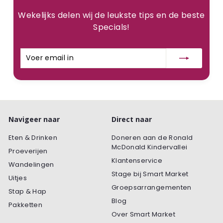
Wekelijks delen wij de leukste tips en de beste
Specials!
Voer
Inschrijven
email
in
Navigeer naar
Direct naar
Eten & Drinken
Doneren aan de Ronald
McDonald Kindervallei
Proeverijen
Klantenservice
Wandelingen
Stage bij Smart Market
Uitjes
Groepsarrangementen
Stap & Hap
Blog
Pakketten
Over Smart Market