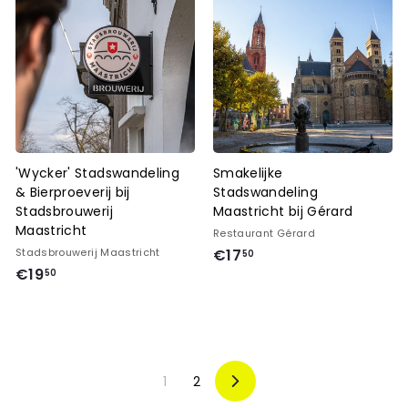
,
5
0
0
'Wycker' Stadswandeling
Smakelijke
& Bierproeverij bij
Stadswandeling
Stadsbrouwerij
Maastricht bij Gérard
Maastricht
Restaurant Gérard
€
Stadsbrouwerij Maastricht
€17
50
€
€19
1
50
1
7
9
,
,
5
5
0
1
2
0
V
o