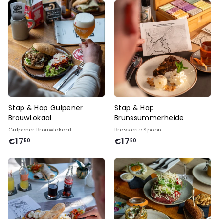
9
4
,
,
5
9
0
5
Stap & Hap Gulpener
Stap & Hap
BrouwLokaal
Brunssummerheide
Gulpener Brouwlokaal
Brasserie Spoon
€
€
€17
€17
50
50
1
1
7
7
,
,
5
5
0
0