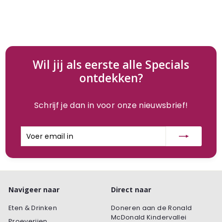
l
g
e
n
d
e
Wil jij als eerste alle Specials
ontdekken?
Schrijf je dan in voor onze nieuwsbrief!
Voer
Inschrijven
email
in
Navigeer naar
Direct naar
Eten & Drinken
Doneren aan de Ronald
McDonald Kindervallei
Proeverijen