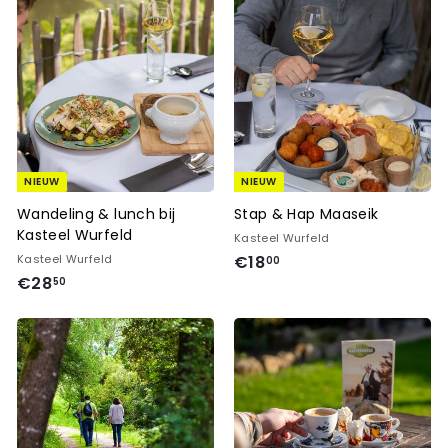
NIEUW
NIEUW
Wandeling & lunch bij
Stap & Hap Maaseik
Kasteel Wurfeld
Kasteel Wurfeld
€
Kasteel Wurfeld
€18
00
€
€28
1
50
2
8
8
,
,
0
5
0
0