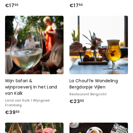
€
€
€17
€17
50
50
1
1
7
7
,
,
5
5
0
0
Wijn Safari &
La Chouffe Wandeling
wijnproeverij in het Land
Bergdorpje Vijlen
van Kalk
Restaurant Bergzicht
€
Land van Kalk | Wijngoed
€23
50
Fromberg
2
€
€39
50
3
3
,
9
5