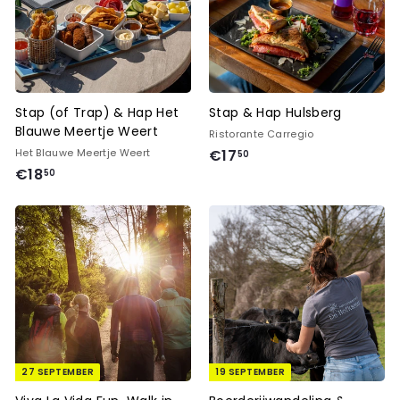
Stap (of Trap) & Hap Het
Stap & Hap Hulsberg
Blauwe Meertje Weert
Ristorante Carregio
€
Het Blauwe Meertje Weert
€17
50
€
€18
1
50
1
7
8
,
,
5
5
0
0
27 SEPTEMBER
19 SEPTEMBER