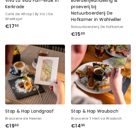
Viva La Vida Fun-Walk in
Boerderijwandeling &
Kerkrade
proeverij bij
Natuurboerderij De
Café de Aftrap | By Iris | De
Wieëtsjaf
Hofkamer in Wahlwiller
€
€17
50
Natuurboerderij De Hofkamer
1
€
€15
00
7
1
,
5
5
,
0
0
0
Stap & Hap Landgraaf
Stap & Hap Waubach
Brasserie de Heeren
Brasserie 't Hert va Woabich
€
€
€19
€14
50
95
1
1