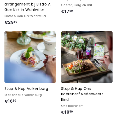
arrangement bij Bistro A
Gasterij Berg en Dal
Gen Kirk in Wahlwiller
€
€17
50
Bistro A Gen Kirk Wahlwiller
1
€
€29
80
7
2
,
9
5
,
0
8
0
Stap & Hap Valkenburg
Stap & Hap Ons
Boerenerf Nederweert-
Stationnerie Valkenburg
Eind
€
€16
50
Ons Boerenerf
1
€
€18
50
6