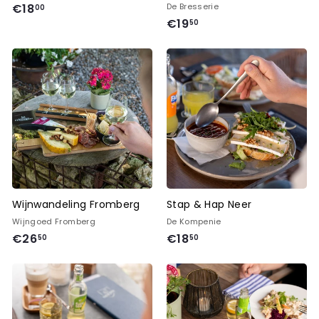
€
€18
De Bresserie
00
€
€19
1
50
1
8
9
,
,
0
5
0
0
Wijnwandeling Fromberg
Stap & Hap Neer
Wijngoed Fromberg
De Kompenie
€
€
€26
€18
50
50
2
1
6
8
,
,
5
5