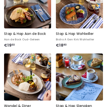
0
0
Stap & Hap Aan de Bock
Stap & Hap Wahlwiller
Aan de Bock Oud-Geleen
Bistro A Gen Kirk Wahlwiller
€
€
€19
€18
50
80
1
1
9
8
,
,
5
8
0
0
Wandel & Diner
Stap & Hap Slenaken