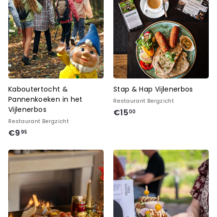
,
0
5
0
Kaboutertocht &
Stap & Hap Vijlenerbos
Pannenkoeken in het
Restaurant Bergzicht
Vijlenerbos
€
€15
00
Restaurant Bergzicht
1
€
€9
95
5
9
,
,
0
9
0
5