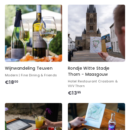
1
,
8
5
,
0
5
0
Wijnwandeling Teuven
Rondje Witte Stadje
Thorn - Maasgouw
Modern | Fine Dining & Friends
€
€18
Hotel Restaurant Crasborn &
00
VVV Thorn
1
€
€13
95
8
1
,
3
0
,
0
9
5