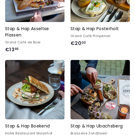
Stap & Hap Asseltse
Stap & Hap Posterholt
Plassen
Grand Café Pimpernel
€
Grand Café de Boei
€20
00
€
€13
2
95
1
0
3
,
,
0
9
0
5
Stap & Hap Boekend
Stap & Hap Ubachsberg
Hotel Restaurant Maashof
Brasserie Zondheed