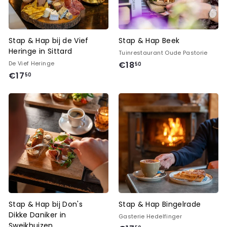
Stap & Hap bij de Vief
Stap & Hap Beek
Heringe in Sittard
Tuinrestaurant Oude Pastorie
€
De Vief Heringe
€18
50
€
€17
1
50
1
8
7
,
,
5
5
0
0
Stap & Hap bij Don's
Stap & Hap Bingelrade
Dikke Daniker in
Gasterie Hedelfinger
Sweikhuizen