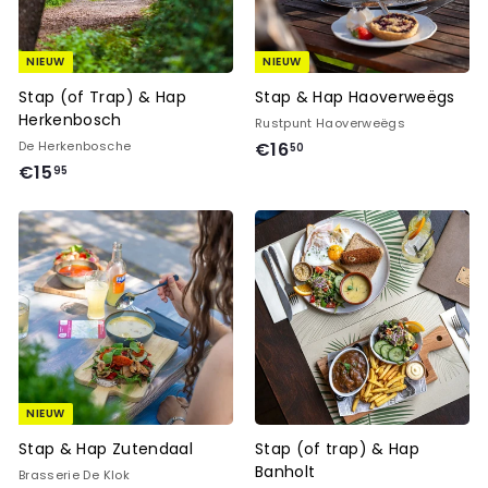
NIEUW
NIEUW
Stap (of Trap) & Hap
Stap & Hap Haoverweëgs
Herkenbosch
Rustpunt Haoverweëgs
€
De Herkenbosche
€16
50
€
€15
1
95
1
6
5
,
,
5
9
0
5
NIEUW
Stap & Hap Zutendaal
Stap (of trap) & Hap
Banholt
Brasserie De Klok