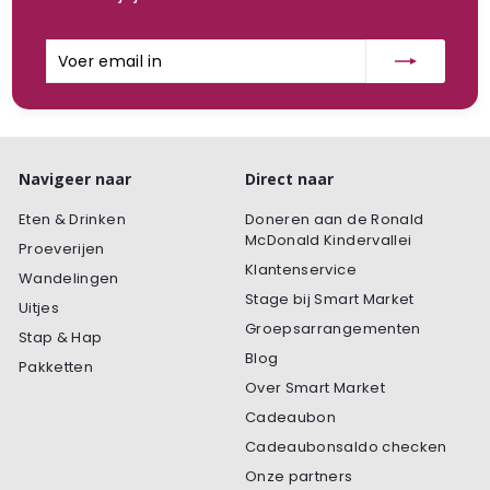
Voer
Inschrijven
email
in
Navigeer naar
Direct naar
Eten & Drinken
Doneren aan de Ronald
McDonald Kindervallei
Proeverijen
Klantenservice
Wandelingen
Stage bij Smart Market
Uitjes
Groepsarrangementen
Stap & Hap
Blog
Pakketten
Over Smart Market
Cadeaubon
Cadeaubonsaldo checken
Onze partners