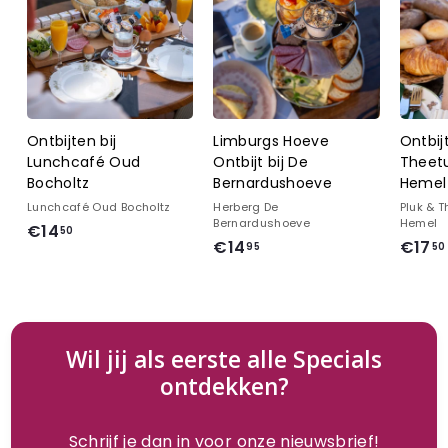
Ontbijten bij
Limburgs Hoeve
Ontbij
Lunchcafé Oud
Ontbijt bij De
Theetu
Bocholtz
Bernardushoeve
Hemel 
Lunchcafé Oud Bocholtz
Herberg De
Pluk & T
Bernardushoeve
Hemel
€
€14
50
€
€14
€17
95
50
1
1
4
4
,
,
5
9
0
Wil jij als eerste alle Specials
5
ontdekken?
Schrijf je dan in voor onze nieuwsbrief!