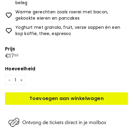
beleg
Warme gerechten zoals roerei met bacon,
gekookte eieren en pancakes
Yoghurt met granola, fruit, verse sappen én een
kop koffie, thee, espresso
Prijs
Prijs
€17,50
€17
50
Hoeveelheid
−
+
Toevoegen aan winkelwagen