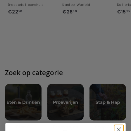
Brasserie Hoenshuis
Kasteel Wurfeld
De Herk
€
€
€22
€28
€15
50
50
95
2
2
2
8
,
,
5
5
0
0
Zoek op categorie
Eten &
Proeverijen
Stap & Hap