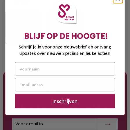
Drinken
BLIJF OP DE HOOGTE!
Schrijf je in voor onze nieuwsbrief en ontvang
Uitjes
Wandelen
updates over nieuwe Specials en leuke acties!
Wil jij als eerste alle Specials
ontdekken?
Inschrijven
Schrijf je dan in voor onze nieuwsbrief!
Voer
Inschrijven
email