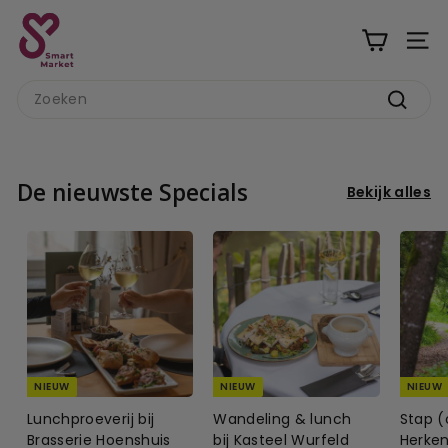
Ga
S
naar
m
inhoud
a
Search
r
Zoeke
t
M
a
De nieuwste Specials
Bekijk alles
r
k
e
t
NIEUW
NIEUW
NIEUW
Lunchproeverij bij
Wandeling & lunch
Stap (
Brasserie Hoenshuis
bij Kasteel Wurfeld
Herke