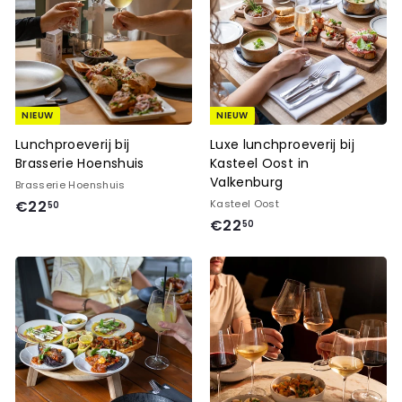
NIEUW
NIEUW
Lunchproeverij bij
Luxe lunchproeverij bij
Brasserie Hoenshuis
Kasteel Oost in
Valkenburg
Brasserie Hoenshuis
€
€22
Kasteel Oost
50
€
€22
2
50
2
2
2
,
,
5
5
0
0