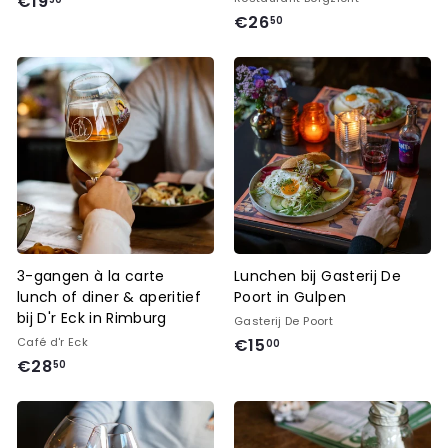
€
€19
€
€26
1
50
2
9
6
,
,
5
5
0
0
3-gangen à la carte
Lunchen bij Gasterij De
lunch of diner & aperitief
Poort in Gulpen
bij D'r Eck in Rimburg
Gasterij De Poort
€
Café d'r Eck
€15
00
€
€28
1
50
2
5
8
,
,
0