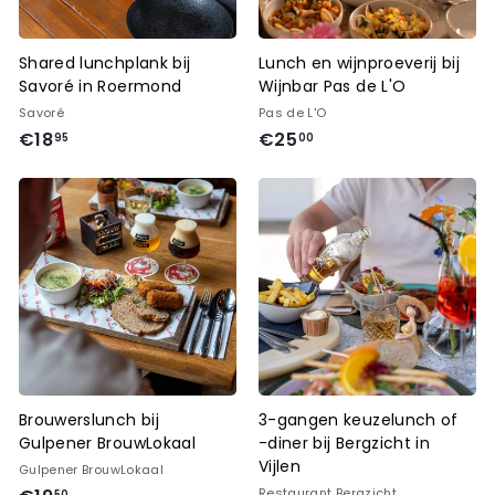
Shared lunchplank bij
Lunch en wijnproeverij bij
Savoré in Roermond
Wijnbar Pas de L'O
Savoré
Pas de L'O
€
€18
€25
95
00
2
5
,
0
0
Brouwerslunch bij
3-gangen keuzelunch of
Gulpener BrouwLokaal
-diner bij Bergzicht in
Vijlen
Gulpener BrouwLokaal
Restaurant Bergzicht
50