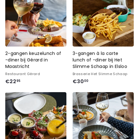
5
0
0
2-gangen keuzelunch of
3-gangen à la carte
-diner bij Gérard in
lunch of -diner bij Het
Maastricht
Slimme Schaap in Elsloo
Restaurant Gérard
Brasserie Het Slimme Schaap
€
€
€22
€30
95
00
2
3
2
0
,
,
9
0
5
0