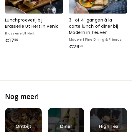
Lunchproeverij bij
3- of 4-gangen à la
Brasserie Ut Hert in Venlo
carte lunch of diner bij
Modern in Teuven
Brasserie Ut Hert
€
€17
Modern | Fine Dining & Friends
50
€29
1
50
7
,
5
0
Nog meer!