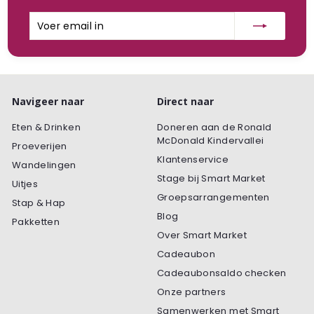
Voer
Inschrijven
email
in
Navigeer naar
Direct naar
Eten & Drinken
Doneren aan de Ronald
McDonald Kindervallei
Proeverijen
Klantenservice
Wandelingen
Stage bij Smart Market
Uitjes
Groepsarrangementen
Stap & Hap
Blog
Pakketten
Over Smart Market
Cadeaubon
Cadeaubonsaldo checken
Onze partners
Samenwerken met Smart