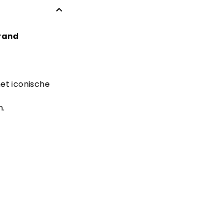
Brand
et iconische
n.