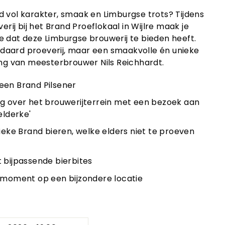
d vol karakter, smaak en Limburgse trots? Tijdens
verij bij het Brand Proeflokaal in Wijlre maak je
e dat deze Limburgse brouwerij te bieden heeft.
aard proeverij, maar een smaakvolle én unieke
ing van meesterbrouwer Nils Reichhardt.
een Brand Pilsener
g over het brouwerijterrein met een bezoek aan
elderke'
ieke Brand bieren, welke elders niet te proeven
 bijpassende bierbites
fmoment op een bijzondere locatie