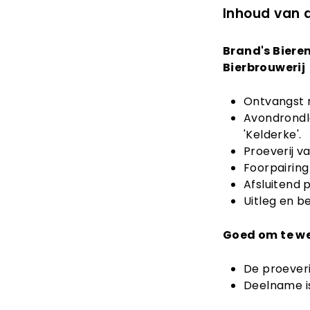
Inhoud van 
Brand's Biere
Bierbrouwerij
Ontvangst 
Avondrondle
'Kelderke'.
Proeverij v
Foorpairing
Afsluitend 
Uitleg en b
Goed om te w
De proeveri
Deelname is