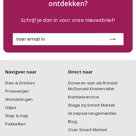
ontdekken?
Schrijf je dan in voor onze nieuwsbrief!
Voer
Inschrijven
email
in
Navigeer naar
Direct naar
Eten & Drinken
Doneren aan de Ronald
McDonald Kindervallei
Proeverijen
Klantenservice
Wandelingen
Stage bij Smart Market
Uitjes
Groepsarrangementen
Stap & Hap
Blog
Pakketten
Over Smart Market