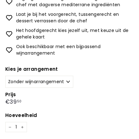
chef met dagverse mediterrane ingrediënten
Laat je bij het voorgerecht, tussengerecht en
dessert verrassen door de chef
Het hoofdgerecht kies jezelf uit, met keuze uit de
gehele kaart
Ook beschikbaar met een bijpassend
wijnarrangement
Kies je arrangement
Prijs
Prijs
€39,50
€39
50
Hoeveelheid
−
+