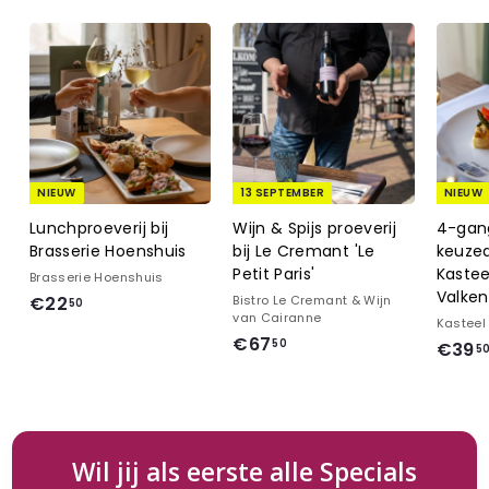
NIEUW
13 SEPTEMBER
NIEUW
Lunchproeverij bij
Wijn & Spijs proeverij
4-gan
Brasserie Hoenshuis
bij Le Cremant 'Le
keuzed
Petit Paris'
Kastee
Brasserie Hoenshuis
Valke
€
€22
Bistro Le Cremant & Wijn
50
van Cairanne
Kasteel
2
€
€67
50
€39
5
2
6
,
7
5
,
0
5
Wil jij als eerste alle Specials
0