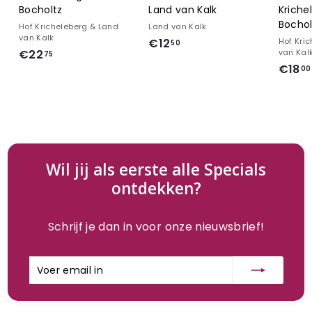
Bocholtz
Land van Kalk
Kriche
Bochol
Hof Kricheleberg & Land
Land van Kalk
van Kalk
€
€12
Hof Kri
50
€
€22
van Kal
75
1
€18
2
00
2
2
,
,
5
7
0
5
Wil jij als eerste alle Specials
ontdekken?
Schrijf je dan in voor onze nieuwsbrief!
Voer
Inschrijven
email
in