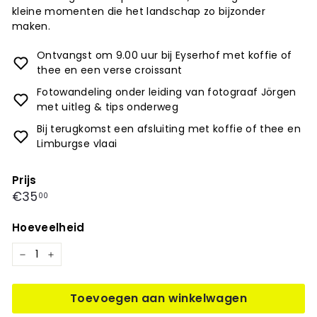
kleine momenten die het landschap zo bijzonder
maken.
Ontvangst om 9.00 uur bij Eyserhof met koffie of
thee en een verse croissant
Fotowandeling onder leiding van fotograaf Jörgen
met uitleg & tips onderweg
Bij terugkomst een afsluiting met koffie of thee en
Limburgse vlaai
Prijs
Prijs
€35,00
€35
00
Hoeveelheid
−
+
Toevoegen aan winkelwagen