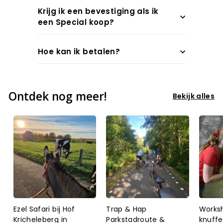
Krijg ik een bevestiging als ik
een Special koop?
Hoe kan ik betalen?
Ontdek nog meer!
Bekijk alles
Ezel Safari bij Hof
Trap & Hap
Worksh
Kricheleberg in
Parkstadroute &
knuffel