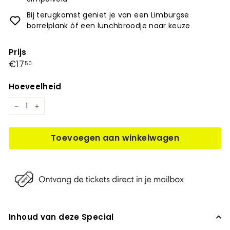
Bij terugkomst geniet je van een Limburgse
borrelplank óf een lunchbroodje naar keuze
Prijs
Prijs
€17,50
€17
50
Hoeveelheid
−
+
Toevoegen aan winkelwagen
Inhoud van deze Special