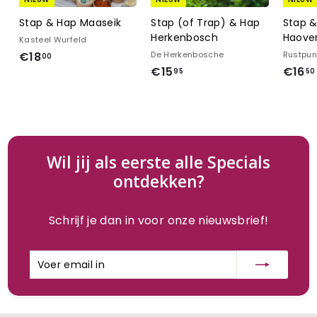
Stap & Hap Maaseik
Stap (of Trap) & Hap
Stap 
Herkenbosch
Haove
Kasteel Wurfeld
€
€18
De Herkenbosche
Rustpun
00
€
€15
€16
1
95
50
1
8
5
,
,
0
9
0
5
Wil jij als eerste alle Specials
ontdekken?
Schrijf je dan in voor onze nieuwsbrief!
Voer
Inschrijven
email
in