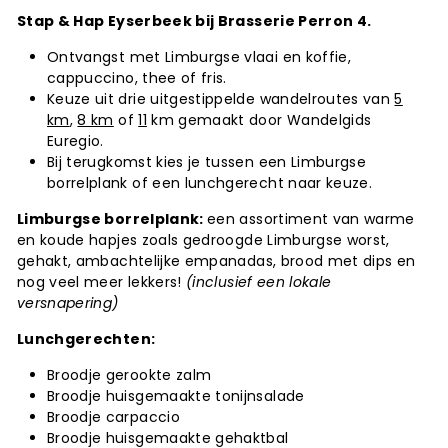
Stap & Hap Eyserbeek bij Brasserie Perron 4.
Ontvangst met Limburgse vlaai en koffie,
cappuccino, thee of fris.
Keuze uit drie uitgestippelde wandelroutes van
5
km
,
8 km
of
11
km gemaakt door Wandelgids
Euregio.
Bij terugkomst kies je tussen een Limburgse
borrelplank of een lunchgerecht naar keuze.
Limburgse borrelplank:
een assortiment van warme
en koude hapjes zoals gedroogde Limburgse worst,
gehakt, ambachtelijke empanadas, brood met dips en
nog veel meer lekkers!
(inclusief een lokale
versnapering)
Lunchgerechten:
Broodje gerookte zalm
Broodje huisgemaakte tonijnsalade
Broodje carpaccio
Broodje huisgemaakte gehaktbal