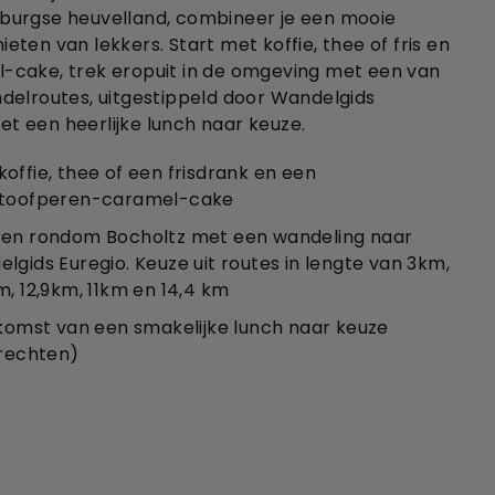
burgse heuvelland, combineer je een mooie
ten van lekkers. Start met koffie, thee of fris en
-cake, trek eropuit in de omgeving met een van
delroutes, uitgestippeld door Wandelgids
met een heerlijke lunch naar keuze.
offie, thee of een frisdrank en een
stoofperen-caramel-cake
 en rondom Bocholtz met een wandeling naar
gids Euregio. Keuze uit routes in lengte van 3km,
, 12,9km, 11km en 14,4 km
gkomst van een smakelijke lunch naar keuze
erechten)