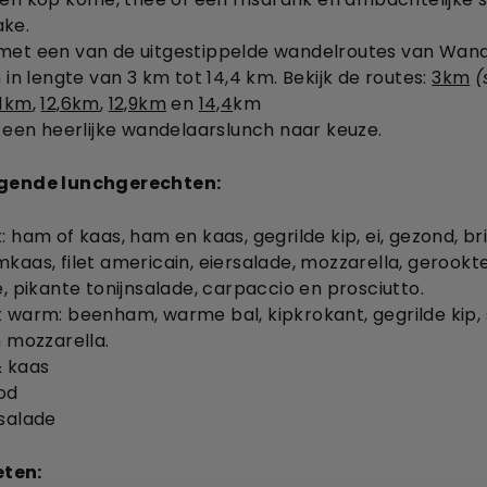
ke.
met een van de uitgestippelde wandelroutes van Wande
 in lengte van 3 km tot 14,4 km. Bekijk de routes:
3km
(
11km
,
12,6km
,
12,9km
en
14,4
km
t een heerlijke wandelaarslunch naar keuze.
olgende lunchgerechten:
 ham of kaas, ham en kaas, gegrilde kip, ei, gezond, bri
kaas, filet americain, eiersalade, mozzarella, gerookt
e, pikante tonijnsalade, carpaccio en prosciutto.
 warm: beenham, warme bal, kipkrokant, gegrilde kip, s
n mozzarella.
& kaas
od
salade
eten: