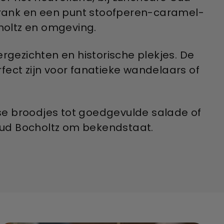
isdrank en een punt stoofperen-caramel-
holtz en omgeving.
gezichten en historische plekjes. De
rfect zijn voor fanatieke wandelaars of
erse broodjes tot goedgevulde salade of
 Oud Bocholtz om bekendstaat.