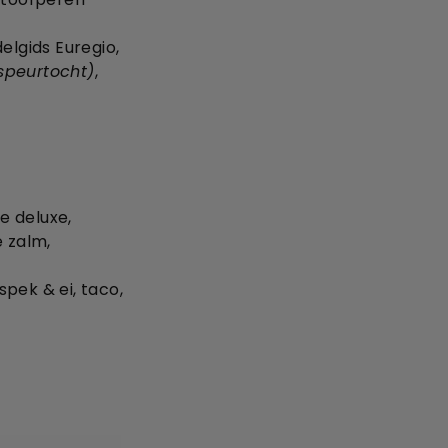
lgids Euregio,
speurtocht)
,
e deluxe,
e zalm,
pek & ei, taco,