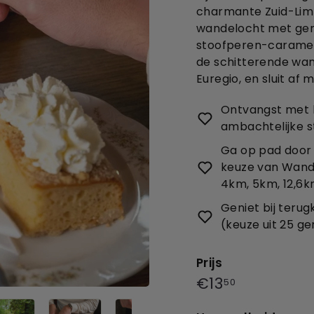
charmante Zuid-Lim
wandelocht met genie
stoofperen-caramel
de schitterende wan
Euregio, en sluit af 
Ontvangst met k
ambachtelijke 
Ga op pad door
keuze van Wandel
4km, 5km, 12,6km
Geniet bij teru
(keuze uit 25 g
Prijs
Prijs
€13,50
€13
50