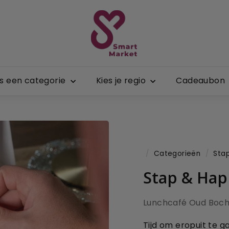
S
m
a
r
t
es een categorie
Kies je regio
Cadeaubon
M
a
r
k
e
t
/
Categorieën
/
Sta
Stap & Hap
Lunchcafé Oud Boch
Tijd om eropuit te g