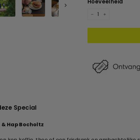
Hoeveelheid
−
+
deze Special
) & Hap Bocholtz
en kop koffie, thee of een frisdrank en ambachtelijke