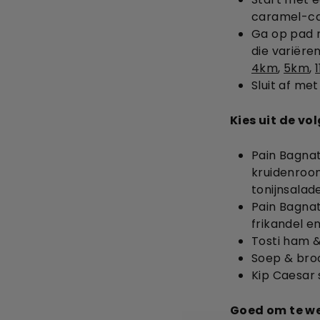
caramel-ca
Ga op pad 
die variëren
4km
,
5km
,
Sluit af me
Kies uit de v
Pain Bagnat:
kruidenroom
tonijnsalad
Pain Bagnat
frikandel e
Tosti ham 
Soep & bro
Kip Caesar 
Goed om te w