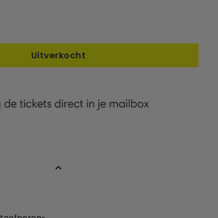
Uitverkocht
 stoofperen-