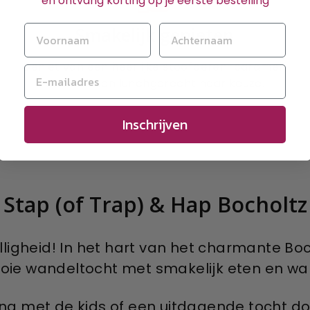
en ontvang korting op je eerste bestelling
Smakelijk genieten
Geniet van een heerlijke stoofperen-caramel-
cake en een lunchgerecht naar keuze.
Inschrijven
Stap (of Trap) & Hap Bocholtz
lligheid! In het hart van het charmante Bo
oie wandeltocht met smakelijk eten en war
ling met de kids of een uitdagende tocht do