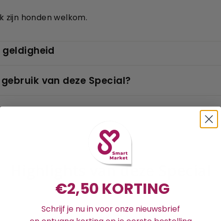
ak zijn honden welkom.
 geldigheid
 gebruik van deze Special?
Highlights van deze Special
€2,50 KORTING
Schrijf je nu in voor onze nieuwsbrief