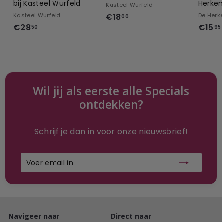
bij Kasteel Wurfeld
Herke
Kasteel Wurfeld
€
Kasteel Wurfeld
€18
De Herk
00
€
€28
€15
1
50
95
2
8
8
,
,
0
5
0
0
Wil jij als eerste alle Specials
ontdekken?
Schrijf je dan in voor onze nieuwsbrief!
Voer
Inschrijven
email
in
Navigeer naar
Direct naar