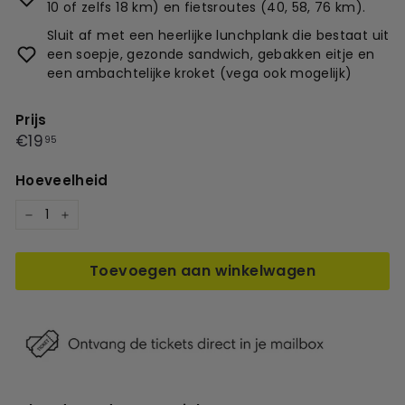
10 of zelfs 18 km) en fietsroutes (40, 58, 76 km).
Sluit af met een heerlijke lunchplank die bestaat uit
een soepje, gezonde sandwich, gebakken eitje en
een ambachtelijke kroket (vega ook mogelijk)
Prijs
Prijs
€19,95
€19
95
Hoeveelheid
−
+
Toevoegen aan winkelwagen