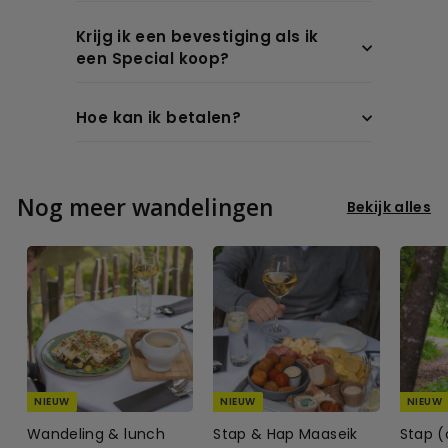
Krijg ik een bevestiging als ik
een Special koop?
Hoe kan ik betalen?
Nog meer wandelingen
Bekijk alles
NIEUW
NIEUW
NIEUW
Wandeling & lunch
Stap & Hap Maaseik
Stap (