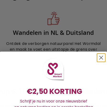
Wandelen in NL & Duitsland
Ontdek de verborgen natuurparel Het Wormdal
en maak te voet een uitstapje de grens over
naar Duitsland.
tap & Hap bij D'r Eck in Rimbu
€2,50 KORTING
Schrijf je nu in voor onze nieuwsbrief
t van Café D'r Eck in Rimburg de onontde