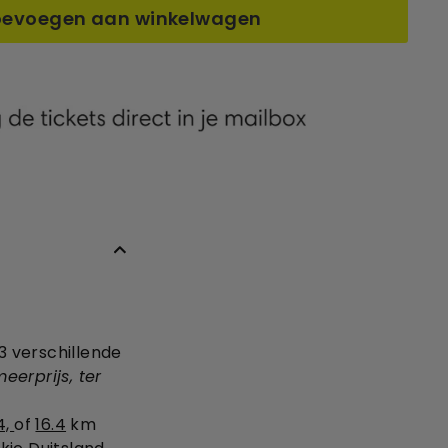
oevoegen aan winkelwagen
 3 verschillende
eerprijs, ter
14,
of
16.4
km