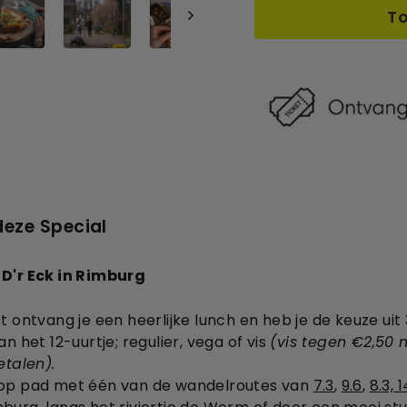
T
deze Special
 D'r Eck in Rimburg
t ontvang je een heerlijke lunch en heb je de keuze uit
n het 12-uurtje; regulier, vega of vis
(vis tegen €2,50 m
etalen).
op pad met één van de wandelroutes van
7.3
,
9.6
,
8.3, 