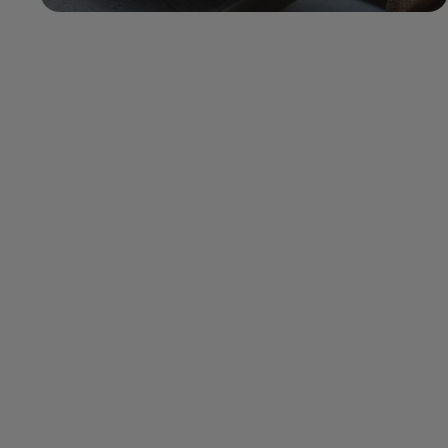
T/m 31 december 2026
(uitgezonderd feestdagen)
Dinsdag en vrijdag t/m
zondag van 12.00-17.00 uur.
Donderdag van 13.00-17.00
uur
Adres:
Café D'r Eck, Brugstraat
16, 6374 LV, Landgraaf
(buurtschap Rimburg)