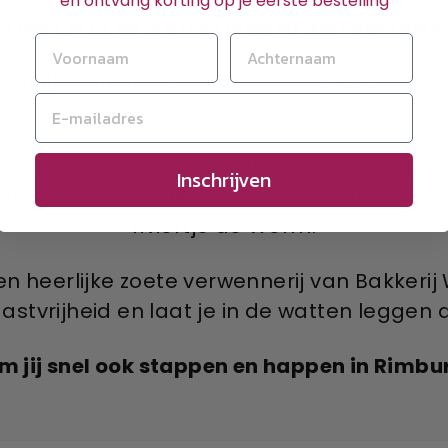
en ontvang korting op je eerste bestelling
 laat je in de watten leggen met heerlijke 
rlijke lunch met keuze uit drie 12-uurtjes! 
uurtje of de standaard?
de op maat gemaakte wandelroutes van 7 tot
Inschrijven
Nederland en Duitsland en wandel langs h
riviertje de Worm.
en heerlijke zoete verwennerij van Bakkerij W
gastvrijheid en laat je in de watten leggen 
m jij snel ook stappen en happen in Rimbu