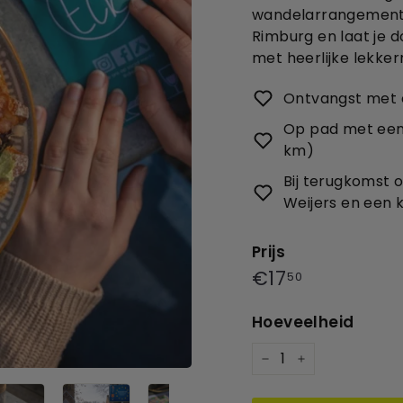
wandelarrangement!
Rimburg en laat je 
met heerlijke lekker
Ontvangst met e
Op pad met een 
km)
Bij terugkomst 
Weijers en een k
Prijs
Prijs
€17,50
€17
50
Hoeveelheid
−
+