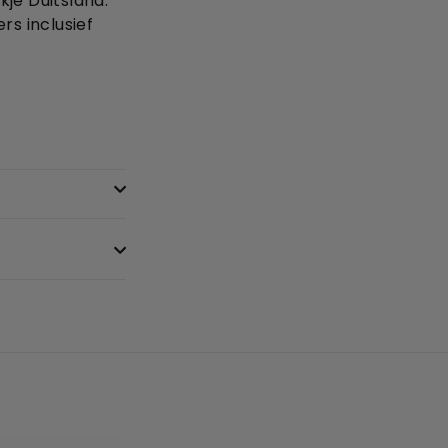
je Duitsland.
rs inclusief