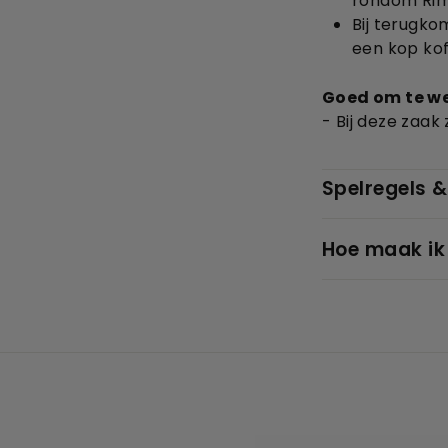
rondom Rimb
Bij terugko
een kop koff
Goed om te w
- Bij deze zaak
Spelregels &
Hoe maak ik