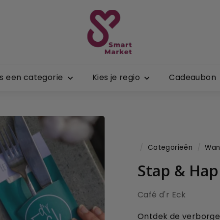
S
m
a
r
t
es een categorie
Kies je regio
Cadeaubon
M
a
r
k
e
t
/
Categorieën
/
Wan
Stap & Hap
Café d'r Eck
Ontdek de verborgen