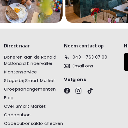
Direct naar
Neem contact op
H
Doneren aan de Ronald
043 - 763 07 00
McDonald Kindervallei
Email ons
Klantenservice
Volg ons
Stage bij Smart Market
Groepsarrangementen
Facebook
Instagram
TikTok
Blog
Over Smart Market
Cadeaubon
Cadeaubonsaldo checken