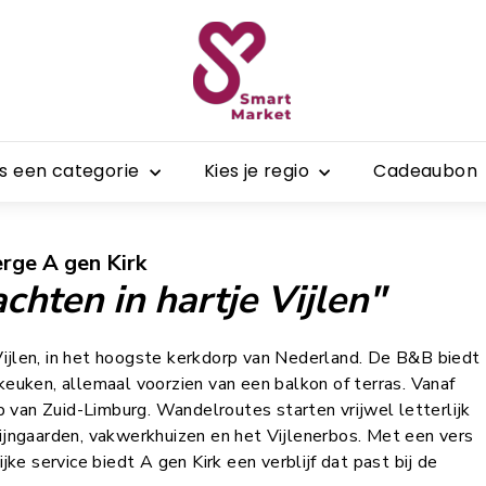
S
m
a
r
t
es een categorie
Kies je regio
Cadeaubon
M
a
r
rge A gen Kirk
k
chten in hartje Vijlen"
e
t
Vijlen, in het hoogste kerkdorp van Nederland. De B&B biedt
keuken, allemaal voorzien van een balkon of terras. Vanaf
ap van Zuid-Limburg. Wandelroutes starten vrijwel letterlijk
wijngaarden, vakwerkhuizen en het Vijlenerbos. Met een vers
ijke service biedt A gen Kirk een verblijf dat past bij de