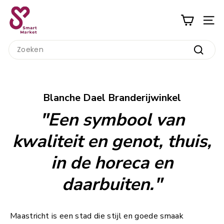
Ga
S
naar
m
inhoud
a
Search
r
Zoeke
t
M
a
Blanche Dael Branderijwinkel
r
"Een symbool van
k
e
kwaliteit en genot, thuis,
t
in de horeca en
daarbuiten."
Maastricht is een stad die stijl en goede smaak