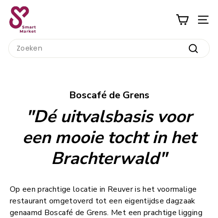
Ga
S
naar
m
inhoud
a
Search
r
Zoeke
t
M
a
Boscafé de Grens
r
"Dé uitvalsbasis voor
k
e
een mooie tocht in het
t
Brachterwald"
Op een prachtige locatie in Reuver is het voormalige
restaurant omgetoverd tot een eigentijdse dagzaak
genaamd Boscafé de Grens. Met een prachtige ligging