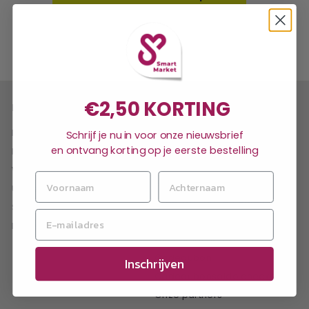
€2,50 KORTING
Navigeer naar
Direct naar
Eten & Drinken
Doneren aan de Ronald
Schrijf je nu in voor onze nieuwsbrief
McDonald Kindervallei
en ontvang korting op je eerste bestelling
Proeverijen
Klantenservice
Wandelingen
Stage bij Smart Market
Uitjes
Groepsarrangementen
Stap & Hap
Blog
Pakketten
Over Smart Market
Cadeaubon
Inschrijven
Cadeaubonsaldo checken
Onze partners