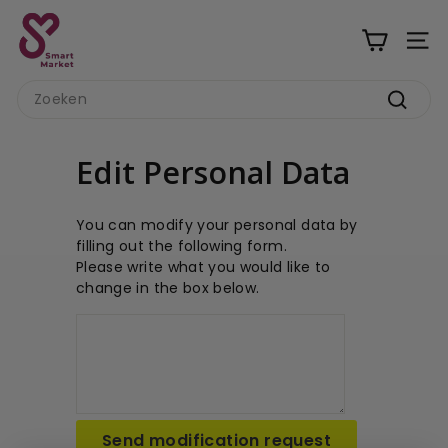
Ga
S
naar
m
inhoud
a
Search
r
Zoeke
t
M
Edit Personal Data
a
r
You can modify your personal data by
k
filling out the following form.
Please write what you would like to
e
change in the box below.
t
Send modification request