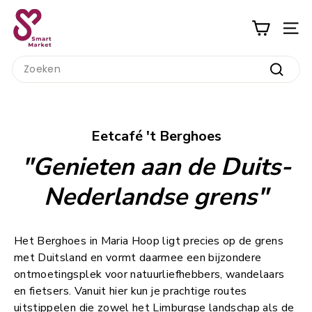
Ga
S
naar
m
inhoud
a
Search
r
Zoeke
t
M
a
Eetcafé 't Berghoes
r
"Genieten aan de Duits-
k
e
Nederlandse grens"
t
Het Berghoes in Maria Hoop ligt precies op de grens
met Duitsland en vormt daarmee een bijzondere
ontmoetingsplek voor natuurliefhebbers, wandelaars
en fietsers. Vanuit hier kun je prachtige routes
uitstippelen die zowel het Limburgse landschap als de