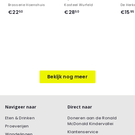
Brasserie Hoenshuis
Kasteel Wurfeld
De Herk
€
€
€22
€28
€15
50
50
95
2
2
2
8
,
,
5
5
0
0
Bekijk nog meer
Navigeer naar
Direct naar
Eten & Drinken
Doneren aan de Ronald
McDonald Kindervallei
Proeverijen
Klantenservice
Wandelingen