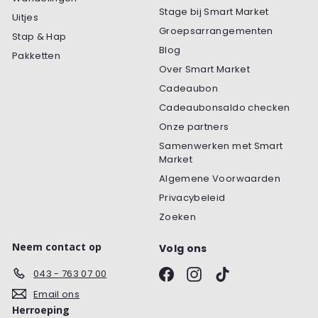
Stage bij Smart Market
Uitjes
Groepsarrangementen
Stap & Hap
Blog
Pakketten
Over Smart Market
Cadeaubon
Cadeaubonsaldo checken
Onze partners
Samenwerken met Smart
Market
Algemene Voorwaarden
Privacybeleid
Zoeken
Neem contact op
Volg ons
Facebook
Instagram
TikTok
043 - 763 07 00
Email ons
Herroeping