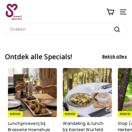
Ga
S
naar
m
inhoud
a
Search
r
Zoeke
t
M
a
Ontdek alle Specials!
Bekijk alles
r
k
e
t
NIEUW
NIEUW
NIEUW
Lunchproeverij bij
Wandeling & lunch
Stap (
Brasserie Hoenshuis
bij Kasteel Wurfeld
Herke