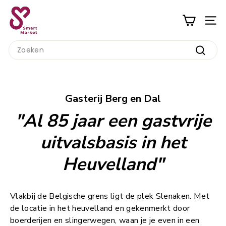
Ga
S
naar
m
inhoud
a
Search
r
Zoeke
t
M
a
Gasterij Berg en Dal
r
"Al 85 jaar een gastvrije
k
e
uitvalsbasis in het
t
Heuvelland"
Vlakbij de Belgische grens ligt de plek Slenaken. Met
de locatie in het heuvelland en gekenmerkt door
boerderijen en slingerwegen, waan je je even in een