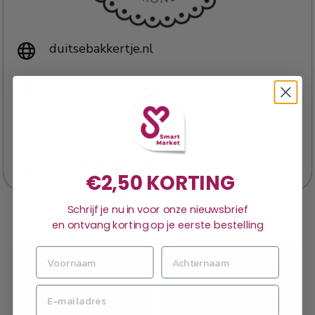
duitsebakkertje.nl
Saroleastraat 2, 6411 LT Heerlen
info@duitsebakkertje.nl
+31 (0)45 851 56 55
€2,50 KORTING
Schrijf je nu in voor onze nieuwsbrief
en ontvang korting op je eerste bestelling