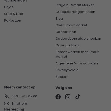
Wandelingen
Stage bij Smart Market
Uitjes
Groepsarrangementen
Stap & Hap
Blog
Pakketten
Over Smart Market
Cadeaubon
Cadeaubonsaldo checken
Onze partners
Samenwerken met Smart
Market
Algemene Voorwaarden
Privacybeleid
Zoeken
Neem contact op
Volg ons
Facebook
Instagram
TikTok
043 - 763 07 00
Email ons
Herroeping