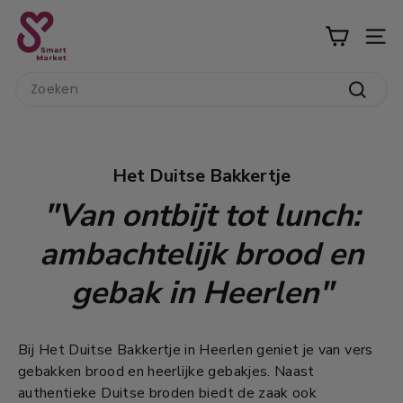
Ga
S
naar
m
inhoud
a
Search
r
Zoeke
t
M
a
Het Duitse Bakkertje
r
"Van ontbijt tot lunch:
k
e
ambachtelijk brood en
t
gebak in Heerlen"
Bij Het Duitse Bakkertje in Heerlen geniet je van vers
gebakken brood en heerlijke gebakjes. Naast
authentieke Duitse broden biedt de zaak ook