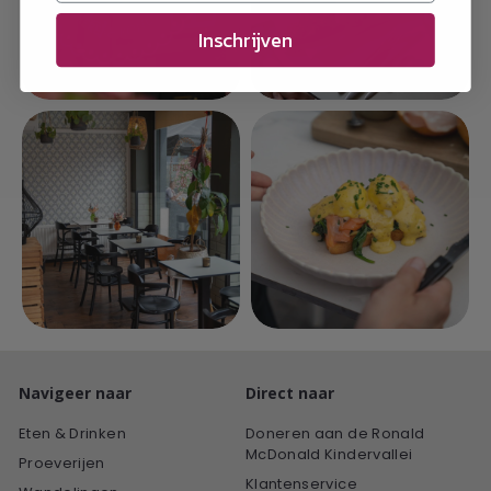
Inschrijven
Navigeer naar
Direct naar
Eten & Drinken
Doneren aan de Ronald
McDonald Kindervallei
Proeverijen
Klantenservice