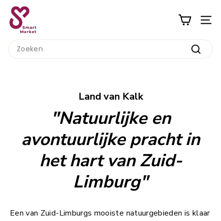
Ga
S
naar
m
inhoud
a
Search
r
Zoeke
t
M
a
Land van Kalk
r
"Natuurlijke en
k
e
avontuurlijke pracht in
t
het hart van Zuid-
Limburg"
Een van Zuid-Limburgs mooiste natuurgebieden is klaar