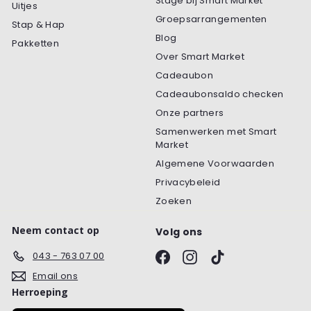
Stage bij Smart Market
Uitjes
Groepsarrangementen
Stap & Hap
Blog
Pakketten
Over Smart Market
Cadeaubon
Cadeaubonsaldo checken
Onze partners
Samenwerken met Smart
Market
Algemene Voorwaarden
Privacybeleid
Zoeken
Neem contact op
Volg ons
Facebook
Instagram
TikTok
043 - 763 07 00
Email ons
Herroeping