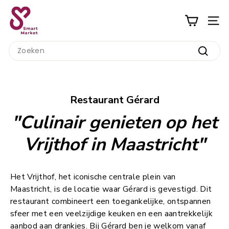
Ga
S
naar
m
inhoud
a
Search
r
Zoeke
t
M
a
Restaurant Gérard
r
"Culinair genieten op het
k
e
Vrijthof in Maastricht"
t
Het Vrijthof, het iconische centrale plein van
Maastricht, is de locatie waar Gérard is gevestigd. Dit
restaurant combineert een toegankelijke, ontspannen
sfeer met een veelzijdige keuken en een aantrekkelijk
aanbod aan drankjes. Bij Gérard ben je welkom vanaf