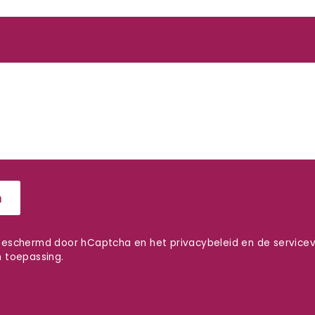
n
 beschermd door hCaptcha en het
privacybeleid
en de
service
n toepassing.