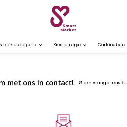
S
m
a
r
t
es een categorie
Kies je regio
Cadeaubon
M
a
r
k
e
m met ons in contact!
Geen vraag is ons te
t