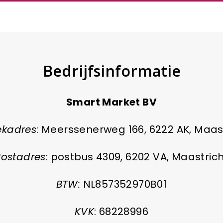
Bedrijfsinformatie
Smart Market BV
ekadres
: Meerssenerweg 166, 6222 AK, Maas
Postadres
: postbus 4309, 6202 VA, Maastric
BTW:
NL857352970B01
KVK
: 68228996