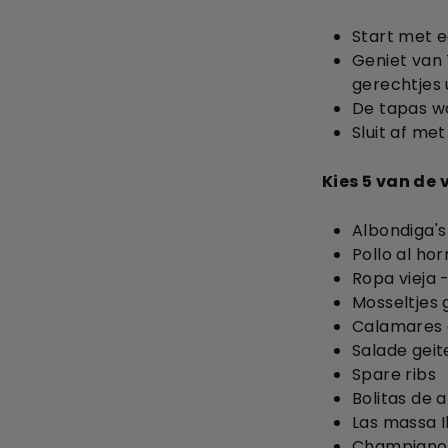
Start met 
Geniet van 
gerechtjes u
De tapas wo
Sluit af met
Kies 5 van de
Albondiga's
Pollo al hor
Ropa vieja 
Mosseltjes 
Calamares 
Salade geit
Spare ribs
Bolitas de 
Las massa I
Champignon