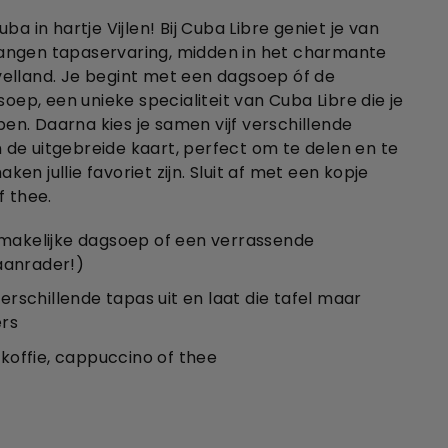
ba in hartje Vijlen! Bij Cuba Libre geniet je van
angen tapaservaring, midden in het charmante
elland. Je begint met een dagsoep óf de
p, een unieke specialiteit van Cuba Libre die je
n. Daarna kies je samen vijf verschillende
de uitgebreide kaart, perfect om te delen en te
en jullie favoriet zijn. Sluit af met een kopje
f thee.
makelijke dagsoep of een verrassende
anrader!)
verschillende tapas uit en laat die tafel maar
ers
 koffie, cappuccino of thee