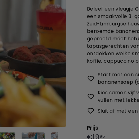
Beleef een vleugje Cu
een smaakvolle 3-g
Zuid-Limburgse heuv
beroemde bananensoe
geproefd móet hebbe
tapasgerechten van 
ontdekken welke smak
koffie, cappuccino o
Start met een s
bananensoep (a
Kies samen vijf 
vullen met lekk
Sluit af met een
Prijs
Prijs
€19,95
€19
95