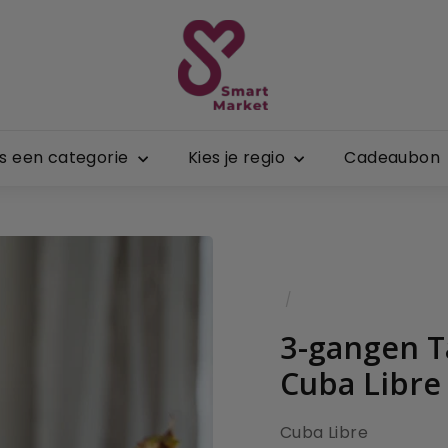
S
m
a
r
t
es een categorie
Kies je regio
Cadeaubon
M
a
r
k
e
t
/
3-gangen Ta
Cuba Libre 
Cuba Libre