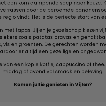
r met een kom dampende soep naar keuze. K
je verrassen door de beroemde bananensoep
 regio vindt. Het is de perfecte start van 
en met tapas. Jij en je gezelschap kiezen v
ssiekers zoals patatas bravas en gehaktba
, vis en groenten. De gerechten worden mo
ardoor er altijd een gezellige en ongedwon
je van een kopje koffie, cappuccino of thee
middag of avond vol smaak en beleving.
Komen jullie genieten in Vijlen?