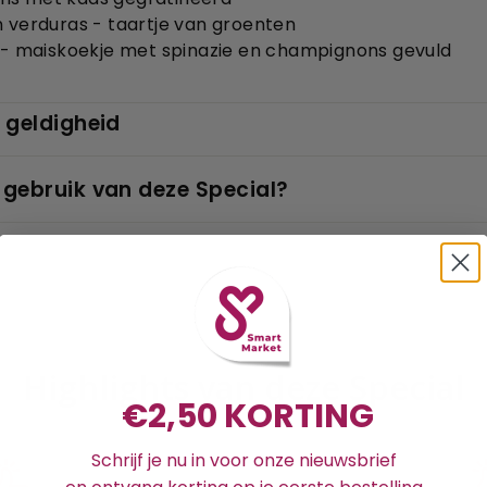
 verduras - taartje van groenten
 - maiskoekje met spinazie en champignons gevuld
 geldigheid
 gebruik van deze Special?
Highlights van deze Special
€2,50 KORTING
Schrijf je nu in voor onze nieuwsbrief