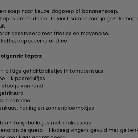
een soep naar keuze: dagsoep of bananensoep.
Tapas om te delen. Je kiest samen met je gezelschap 
it.
rdt geserveerd met frietjes en mayonaise.
 koffie, cappuccino of thee.
 volgende tapas:
 - pittige gehaktballetjes in tomatensaus
no - kippenkluifjes
- stoofje van rund
gefrituurd
a la romana
enkaas, honing en zonnenbloempitjes
atun - tonijnballetjes met malibusaus
lenaron de queso - filodeeg vingers gevuld met geiten
s met kaas gegratineerd