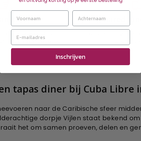
en ontvang korting op je eerste bestelling
an sfeer
Shared lun
or een zomerse sfeer bij
Kies samen diverse ge
en uniek vakantiegevoel.
allemaal 
Inschrijven
n tapas diner bij Cuba Libre i
 meevoeren naar de Caribische sfeer midden
ilderachtige dorpje Vijlen staat bekend om
draait het om samen proeven, delen en geni