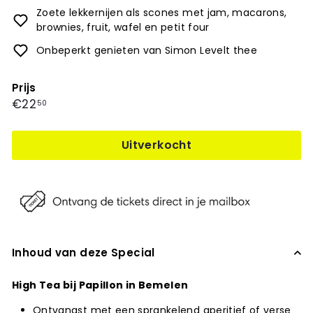
Zoete lekkernijen als scones met jam, macarons,
brownies, fruit, wafel en petit four
Onbeperkt genieten van Simon Levelt thee
Prijs
Prijs
€22,50
€22
50
Uitverkocht
Inhoud van deze Special
High Tea bij Papillon in Bemelen
Ontvangst met een sprankelend aperitief of verse