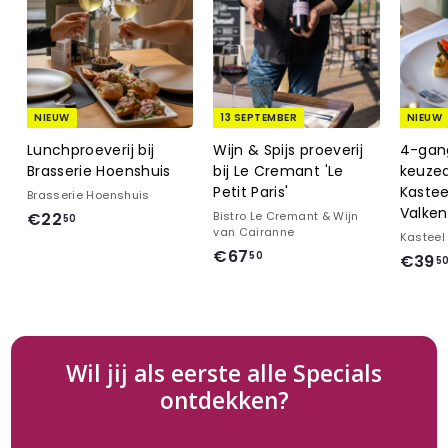
NIEUW
13 SEPTEMBER
NIEUW
Lunchproeverij bij
Wijn & Spijs proeverij
4-gan
Brasserie Hoenshuis
bij Le Cremant 'Le
keuzed
Petit Paris'
Kastee
Brasserie Hoenshuis
Valke
€
€22
Bistro Le Cremant & Wijn
50
van Cairanne
Kasteel
2
€
€67
50
€39
5
2
6
,
7
5
,
0
5
Wil jij als eerste alle Specials
0
ontdekken?