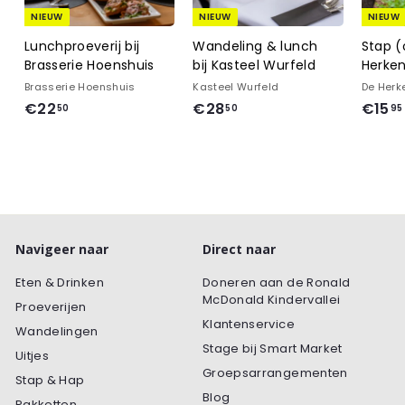
NIEUW
NIEUW
NIEUW
Lunchproeverij bij
Wandeling & lunch
Stap (
Brasserie Hoenshuis
bij Kasteel Wurfeld
Herke
Brasserie Hoenshuis
Kasteel Wurfeld
De Herk
€
€
€22
€28
€15
50
50
95
2
2
2
8
,
,
5
5
0
0
Navigeer naar
Direct naar
Eten & Drinken
Doneren aan de Ronald
McDonald Kindervallei
Proeverijen
Klantenservice
Wandelingen
Stage bij Smart Market
Uitjes
Groepsarrangementen
Stap & Hap
Blog
Pakketten