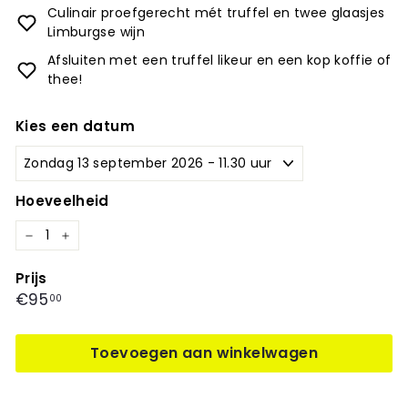
Culinair proefgerecht mét truffel en twee glaasjes
Limburgse wijn
Afsluiten met een truffel likeur en een kop koffie of
thee!
Kies een datum
Hoeveelheid
−
+
Prijs
Prijs
€95,00
€95
00
Toevoegen aan winkelwagen