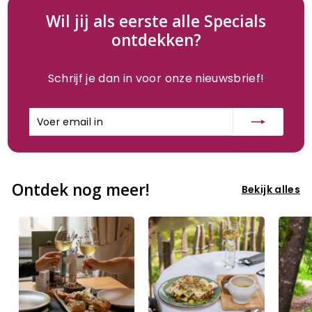
Wil jij als eerste alle Specials
ontdekken?
Schrijf je dan in voor onze nieuwsbrief!
Voer
Inschrijven
email
in
Ontdek nog meer!
Bekijk alles