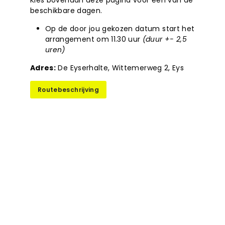
Kies bovenaan deze pagina voor een van de
beschikbare dagen.
Op de door jou gekozen datum start het
arrangement om 11.30 uur
(duur +- 2,5
uren)
Adres:
De Eyserhalte, Wittemerweg 2, Eys
Routebeschrijving