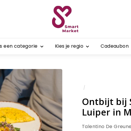
S
m
a
r
t
es een categorie
Kies je regio
Cadeaubon
M
a
r
k
e
t
/
Ontbijt bi
Luiper in M
Talentino De Greune