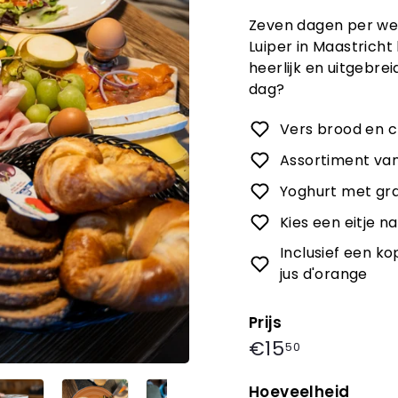
Zeven dagen per we
Luiper in Maastricht
heerlijk en uitgebrei
dag?
Vers brood en cr
Assortiment van
Yoghurt met gra
Kies een eitje n
Inclusief een ko
jus d'orange
Prijs
Prijs
€15,50
€15
50
Hoeveelheid