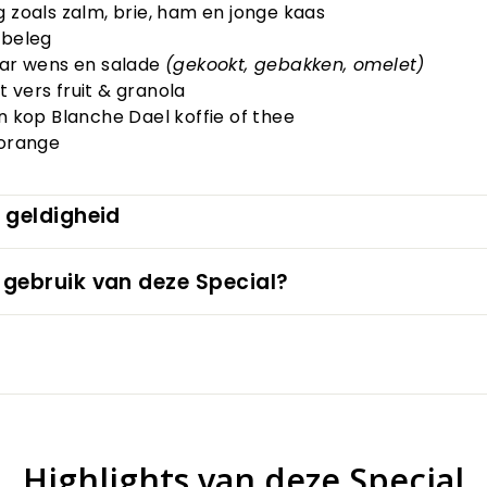
g zoals zalm, brie, ham en jonge kaas
 beleg
aar wens en salade
(gekookt, gebakken, omelet)
 vers fruit & granola
en kop Blanche Dael koffie of thee
'orange
 geldigheid
 gebruik van deze Special?
Highlights van deze Special