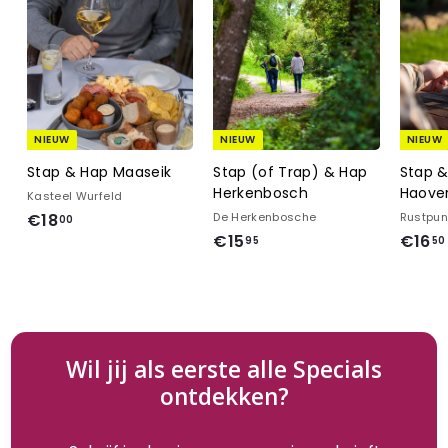
NIEUW
NIEUW
NIEUW
Stap & Hap Maaseik
Stap (of Trap) & Hap
Stap 
Herkenbosch
Haove
Kasteel Wurfeld
€
€18
De Herkenbosche
Rustpun
00
€
€15
€16
1
95
50
1
8
5
,
,
0
9
0
5
Wil jij als eerste alle Specials
ontdekken?