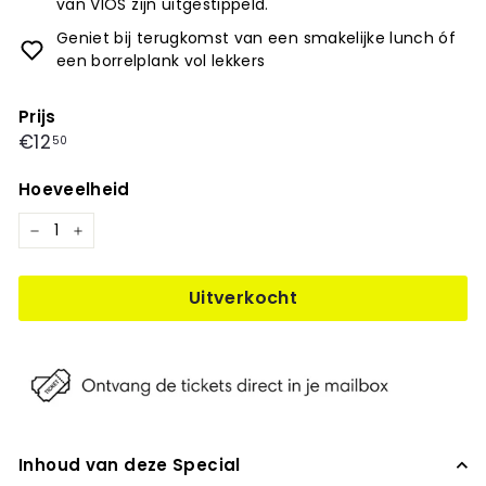
van VIOS zijn uitgestippeld.
Geniet bij terugkomst van een smakelijke lunch óf
een borrelplank vol lekkers
Prijs
Prijs
€12,50
€12
50
Hoeveelheid
−
+
Uitverkocht
Inhoud van deze Special