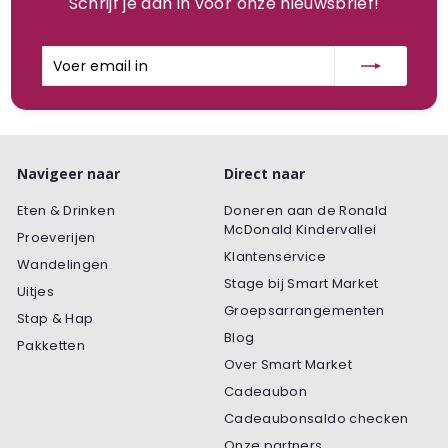
Schrijf je dan in voor onze nieuwsbrief!
Voer
Inschrijven
email
in
Navigeer naar
Direct naar
Eten & Drinken
Doneren aan de Ronald
McDonald Kindervallei
Proeverijen
Klantenservice
Wandelingen
Stage bij Smart Market
Uitjes
Groepsarrangementen
Stap & Hap
Blog
Pakketten
Over Smart Market
Cadeaubon
Cadeaubonsaldo checken
Onze partners