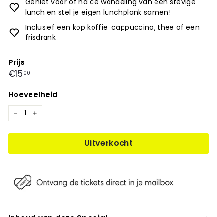
Geniet voor óf na de wandeling van een stevige
lunch en stel je eigen lunchplank samen!
Inclusief een kop koffie, cappuccino, thee of een
frisdrank
Prijs
Prijs
€15,00
€15
00
Hoeveelheid
−
+
Uitverkocht