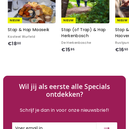
NIEUW
NIEUW
NIEUW
Stap & Hap Maaseik
Stap (of Trap) & Hap
Stap 
Herkenbosch
Haove
Kasteel Wurfeld
€
€18
De Herkenbosche
Rustpun
00
€
€15
€16
1
95
50
1
8
5
,
,
0
9
0
5
Wil jij als eerste alle Specials
ontdekken?
Schrijf je dan in voor onze nieuwsbrief!
Voer
Inschrijven