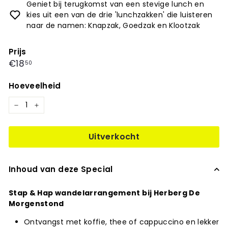
Geniet bij terugkomst van een stevige lunch en
kies uit een van de drie 'lunchzakken' die luisteren
naar de namen: Knapzak, Goedzak en Klootzak
Prijs
Prijs
€18,50
€18
50
Hoeveelheid
−
+
Uitverkocht
Inhoud van deze Special
Stap & Hap wandelarrangement bij Herberg De
Morgenstond
Ontvangst met koffie, thee of cappuccino en lekker