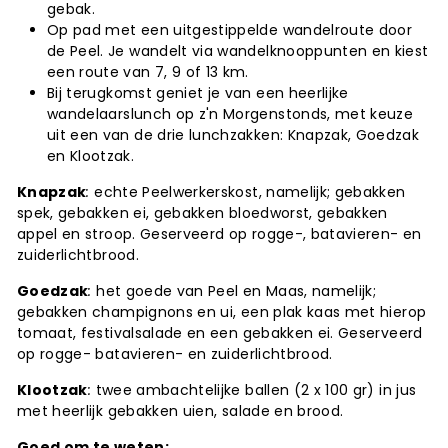
gebak.
Op pad met een uitgestippelde wandelroute door
de Peel. Je wandelt via wandelknooppunten en kiest
een route van 7, 9 of 13 km.
Bij terugkomst geniet je van een heerlijke
wandelaarslunch op z'n Morgenstonds, met keuze
uit een van de drie lunchzakken: Knapzak, Goedzak
en Klootzak.
Knapzak
:
echte Peelwerkerskost, namelijk; gebakken
spek, gebakken ei, gebakken bloedworst, gebakken
appel en stroop. Geserveerd op rogge-, batavieren- en
zuiderlichtbrood.
Goedzak
:
het goede van Peel en Maas, namelijk;
gebakken champignons en ui, een plak kaas met hierop
tomaat, festivalsalade en een gebakken ei. Geserveerd
op rogge- batavieren- en zuiderlichtbrood.
Klootzak
:
twee ambachtelijke ballen (2 x 100 gr) in jus
met heerlijk gebakken uien, salade en brood.
Goed om te weten: