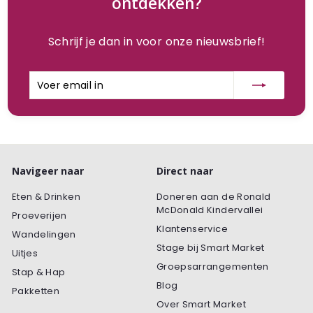
ontdekken?
Schrijf je dan in voor onze nieuwsbrief!
Voer
Inschrijven
email
in
Navigeer naar
Direct naar
Eten & Drinken
Doneren aan de Ronald
McDonald Kindervallei
Proeverijen
Klantenservice
Wandelingen
Stage bij Smart Market
Uitjes
Groepsarrangementen
Stap & Hap
Blog
Pakketten
Over Smart Market