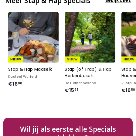
Meer Stap & Hap Specials
Bekijk alles
NIEUW
NIEUW
NIEUW
Stap & Hap Maaseik
Stap (of Trap) & Hap
Stap 
Herkenbosch
Haove
Kasteel Wurfeld
€
€18
De Herkenbosche
Rustpun
00
€
€15
€16
1
95
50
1
8
5
,
,
0
9
0
5
Wil jij als eerste alle Specials