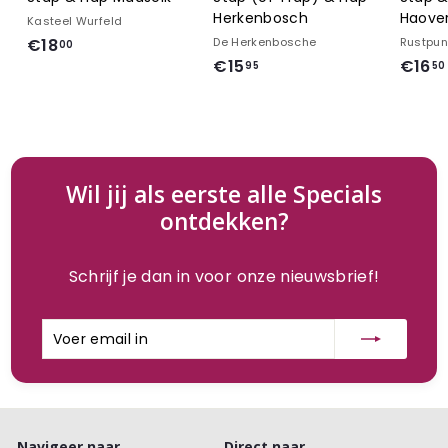
Herkenbosch
Haove
Kasteel Wurfeld
€
€18
De Herkenbosche
Rustpun
00
€
€15
€16
1
95
50
1
8
5
,
,
0
9
0
5
Wil jij als eerste alle Specials
ontdekken?
Schrijf je dan in voor onze nieuwsbrief!
Voer
Inschrijven
email
in
Navigeer naar
Direct naar