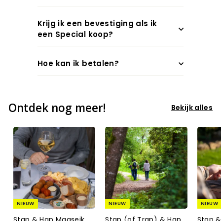
Krijg ik een bevestiging als ik
een Special koop?
Hoe kan ik betalen?
Ontdek nog meer!
Bekijk alles
NIEUW
NIEUW
NIEUW
Stap & Hap Maaseik
Stap (of Trap) & Hap
Stap 