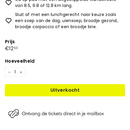
van 8.5, 9.8 of 12.8 km lang.
Sluit af met een lunchgerecht naar keuze zoals
een soep van de dag, uiensoep, broodje gezond,
broodje carpaccio of een broodje brie.
Prijs
Prijs
€12,50
€12
50
Hoeveelheid
−
+
Uitverkocht