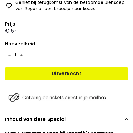
Geniet bij terugkomst van de befaamde uiensoep
van Roger of een broodje naar keuze
Prijs
Prijs
€15,50
€15
50
Hoeveelheid
−
+
Uitverkocht
Inhoud van deze Special