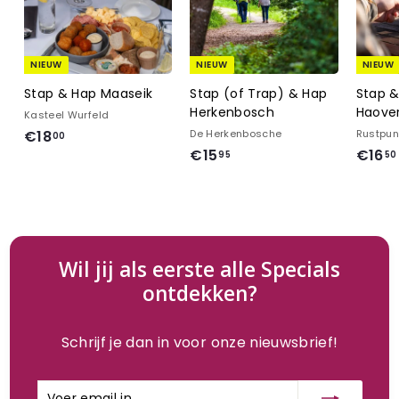
NIEUW
NIEUW
NIEUW
Stap & Hap Maaseik
Stap (of Trap) & Hap
Stap 
Herkenbosch
Haove
Kasteel Wurfeld
€
€18
De Herkenbosche
Rustpun
00
€
€15
€16
1
95
50
1
8
5
,
,
0
9
0
5
Wil jij als eerste alle Specials
ontdekken?
Schrijf je dan in voor onze nieuwsbrief!
Voer
Inschrijven