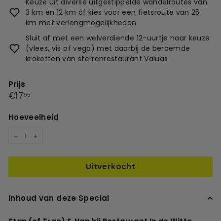
Keuze uit diverse uitgestippelde wandelroutes van
3 km en 12 km óf kies voor een fietsroute van 25
km met verlengmogelijkheden
Sluit af met een welverdiende 12-uurtje naar keuze
(vlees, vis of vega) met daarbij de beroemde
kroketten van sterrenrestaurant Valuas
Prijs
Prijs
€17,95
€17
95
Hoeveelheid
−
+
Uitverkocht
Inhoud van deze Special