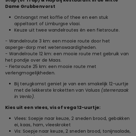
Stap (of Trap) & Hap bij Restaurant In de Witte
Dame Grubbenvorst
Ontvangst met koffie of thee en een stuk
appeltaart of Limburgse vlaai.
Keuze uit twee wandelroutes én een fietsroute.
-
Wandelroute 3 km: een mooie route door het
asperge-dorp met wetenswaardigheden.
- Wandelroute 12 km: een mooie route met gebruik van
het pondje over de Maas.
- Fietsroute 25 km: een mooie route met
verlengmogelijkheden.
Bij terugkomst geniet je van een smakelijk 12-uurtje
met de lekkerste kroketten van Valuas
(sterrenzaak
in Venlo)
.
Kies uit een vlees, vis of vega 12-uurtje:
Vlees: Soepje naar keuze, 2 sneden brood, gebakken
ei, kaas, ham, vleeskroket
Vis: Soepje naar keuze, 2 sneden brood, tonijnsalade,