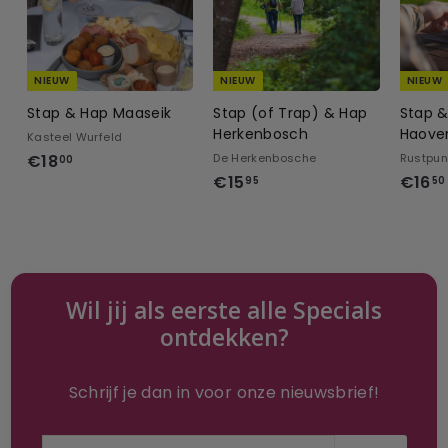
NIEUW
NIEUW
NIEUW
Stap & Hap Maaseik
Stap (of Trap) & Hap
Stap 
Herkenbosch
Haove
Kasteel Wurfeld
€
€18
De Herkenbosche
Rustpun
00
€
€15
€16
1
95
50
1
8
5
,
,
0
9
0
5
Wil jij als eerste alle Specials
ontdekken?
Schrijf je dan in voor onze nieuwsbrief!
Voer
Inschrijven