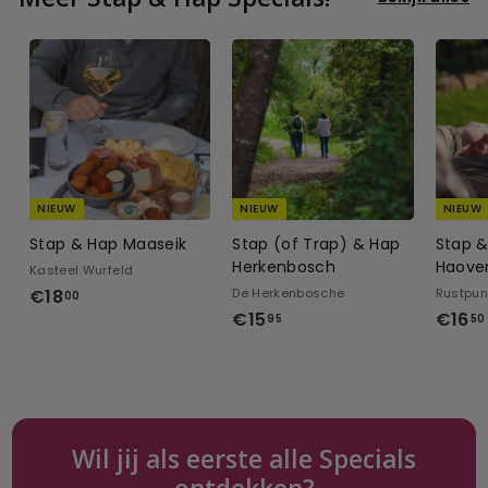
NIEUW
NIEUW
NIEUW
Stap & Hap Maaseik
Stap (of Trap) & Hap
Stap 
Herkenbosch
Haove
Kasteel Wurfeld
€
€18
De Herkenbosche
Rustpun
00
€
€15
€16
1
95
50
1
8
5
,
,
0
9
0
5
Wil jij als eerste alle Specials