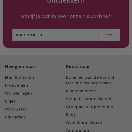
ontdekken?
Schrijf je dan in voor onze nieuwsbrief!
Voer
Inschrijven
email
in
Navigeer naar
Direct naar
Eten & Drinken
Doneren aan de Ronald
McDonald Kindervallei
Proeverijen
Klantenservice
Wandelingen
Stage bij Smart Market
Uitjes
Groepsarrangementen
Stap & Hap
Blog
Pakketten
Over Smart Market
Cadeaubon