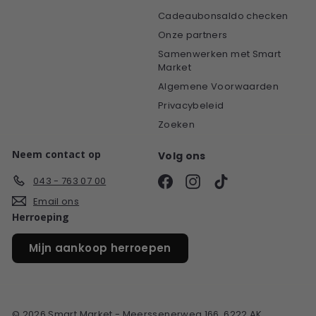
Cadeaubonsaldo checken
Onze partners
Samenwerken met Smart
Market
Algemene Voorwaarden
Privacybeleid
Zoeken
Neem contact op
Volg ons
Facebook
Instagram
TikTok
043 - 763 07 00
Email ons
Herroeping
Mijn aankoop herroepen
© 2026 Smart Market - Meerssenerweg 166, 6222 AK,