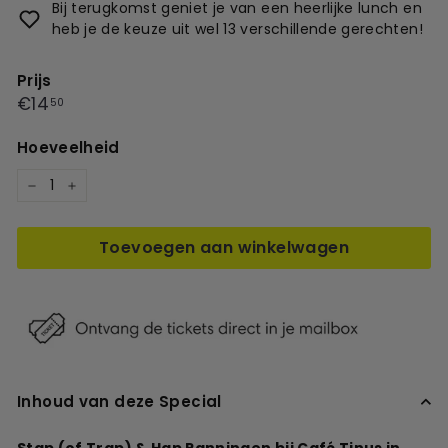
Bij terugkomst geniet je van een heerlijke lunch en
heb je de keuze uit wel 13 verschillende gerechten!
Prijs
Prijs
€14,50
€14
50
Hoeveelheid
−
+
Toevoegen aan winkelwagen
Inhoud van deze Special