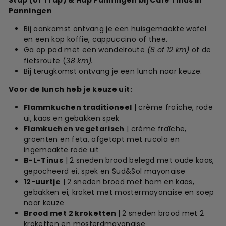
Stap (of Trap) & Hap Panningen bij Café Tinus in
Panningen
Bij aankomst ontvang je een huisgemaakte wafel
en een kop koffie, cappuccino of thee.
Ga op pad met een wandelroute
(8 of 12 km)
of de
fietsroute (
38 km).
Bij terugkomst ontvang je een lunch naar keuze.
Voor de lunch heb je keuze uit:
Flammkuchen traditioneel
| crème fraîche, rode
ui, kaas en gebakken spek
Flamkuchen vegetarisch
| crème fraîche,
groenten en feta, afgetopt met rucola en
ingemaakte rode uit
B-L-Tinus
| 2 sneden brood belegd met oude kaas,
gepocheerd ei, spek en Sud&Sol mayonaise
12-uurtje
| 2 sneden brood met ham en kaas,
gebakken ei, kroket met mostermayonaise en soep
naar keuze
Brood met 2 kroketten
| 2 sneden brood met 2
kroketten en mosterdmayonaise