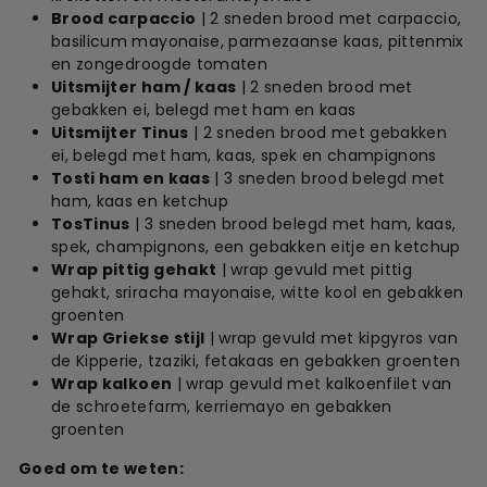
Brood carpaccio
| 2 sneden brood met carpaccio,
basilicum mayonaise, parmezaanse kaas, pittenmix
en zongedroogde tomaten
Uitsmijter ham / kaas
| 2 sneden brood met
gebakken ei, belegd met ham en kaas
Uitsmijter Tinus
| 2 sneden brood met gebakken
ei, belegd met ham, kaas, spek en champignons
Tosti ham en kaas
| 3 sneden brood belegd met
ham, kaas en ketchup
TosTinus
| 3 sneden brood belegd met ham, kaas,
spek, champignons, een gebakken eitje en ketchup
Wrap pittig gehakt
| wrap gevuld met pittig
gehakt, sriracha mayonaise, witte kool en gebakken
groenten
Wrap Griekse stijl
| wrap gevuld met kipgyros van
de Kipperie, tzaziki, fetakaas en gebakken groenten
Wrap kalkoen
| wrap gevuld met kalkoenfilet van
de schroetefarm, kerriemayo en gebakken
groenten
Goed om te weten: