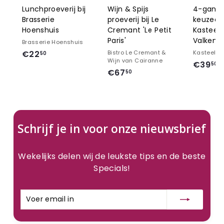
Lunchproeverij bij
Wijn & Spijs
4-gang
Brasserie
proeverij bij Le
keuzedin
Hoenshuis
Cremant 'Le Petit
Kasteel 
Paris'
Valkenb
Brasserie Hoenshuis
€
€22
Bistro Le Cremant &
Kasteel O
50
Wijn van Cairanne
€39
2
50
€
€67
50
3
2
6
9
,
7
,
5
,
5
0
5
0
Schrijf je in voor onze nieuwsbrief
0
Wekelijks delen wij de leukste tips en de beste
Specials!
Voer
Inschrijven
email
in