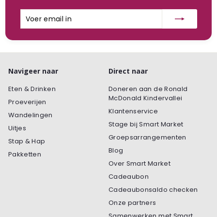
Voer
Inschrijven
email
in
Navigeer naar
Direct naar
Eten & Drinken
Doneren aan de Ronald
McDonald Kindervallei
Proeverijen
Klantenservice
Wandelingen
Stage bij Smart Market
Uitjes
Groepsarrangementen
Stap & Hap
Blog
Pakketten
Over Smart Market
Cadeaubon
Cadeaubonsaldo checken
Onze partners
Samenwerken met Smart