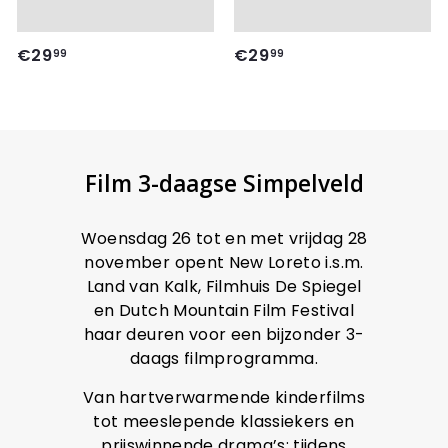
€
€
€29
€29
99
99
2
2
9
9
,
,
9
9
9
9
Film 3-daagse Simpelveld
Woensdag 26 tot en met vrijdag 28
november opent New Loreto i.s.m.
Land van Kalk, Filmhuis De Spiegel
en Dutch Mountain Film Festival
haar deuren voor een bijzonder 3-
daags filmprogramma.
Van hartverwarmende kinderfilms
tot meeslepende klassiekers en
prijswinnende drama’s: tijdens