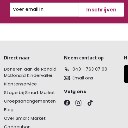
Voer
Inschrijven
Inschrijven
email
in
Direct naar
Neem contact op
H
Doneren aan de Ronald
043 - 763 07 00
McDonald Kindervallei
Email ons
Klantenservice
Volg ons
Stage bij Smart Market
Groepsarrangementen
Facebook
Instagram
TikTok
Blog
Over Smart Market
Cadeaubon