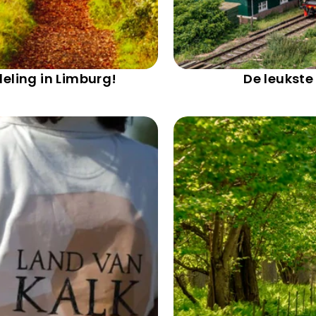
deling in Limburg!
De leukste