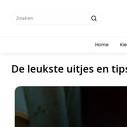
Ga
naar
Search
inhoud
Zoeken
Home
Ki
De leukste uitjes en ti