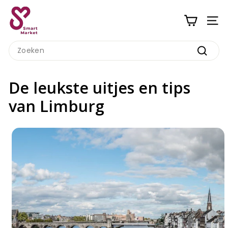
Ga
S
naar
m
inhoud
a
Search
r
Zoeke
t
M
De leukste uitjes en tips
a
van Limburg
r
k
e
t