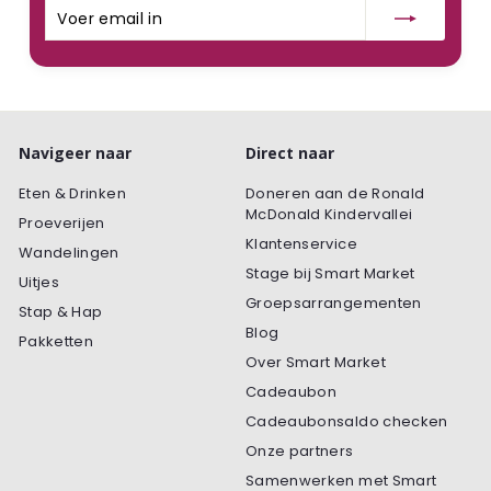
Voer
Inschrijven
email
in
Navigeer naar
Direct naar
Eten & Drinken
Doneren aan de Ronald
McDonald Kindervallei
Proeverijen
Klantenservice
Wandelingen
Stage bij Smart Market
Uitjes
Groepsarrangementen
Stap & Hap
Blog
Pakketten
Over Smart Market
Cadeaubon
Cadeaubonsaldo checken
Onze partners
Samenwerken met Smart